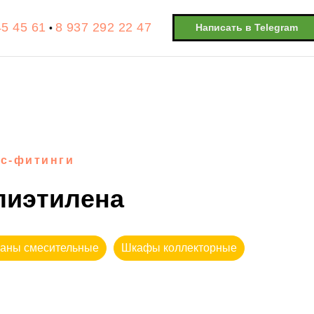
45 45 61
8 937 292 22 47
Написать в Telegram
•
с-фитинги
лиэтилена
аны смесительные
Шкафы коллекторные