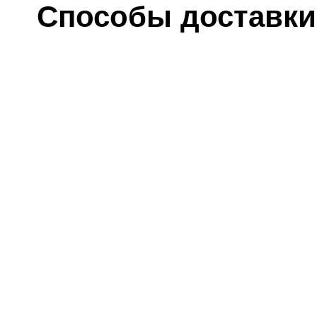
Способы доставки
ка
До
овывоза
орп. 1, ПАВИЛЬОН №20.
едварительной записи.
в оговор