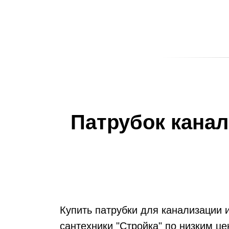
А
ЕЛИ
 ПП)
Патрубок канал
Купить патрубки для канализации 
сантехники "Стройка" по низким це