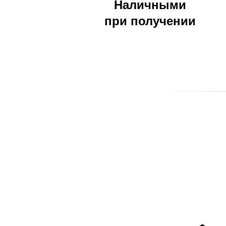
Наличными
9Б,
при получении
08