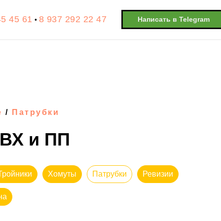
45 45 61
8 937 292 22 47
Написать в Telegram
•
е
/
Патрубки
ВХ и ПП
Тройники
Хомуты
Патрубки
Ревизии
на