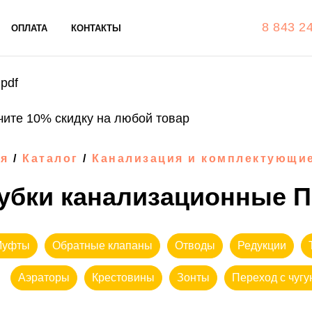
8 843 2
ОПЛАТА
КОНТАКТЫ
pdf
чите 10% скидку на любой товар
ая
/
Каталог
/
Канализация и комплектующи
убки канализационные П
Муфты
Обратные клапаны
Отводы
Редукции
Аэраторы
Крестовины
Зонты
Переход с чугу