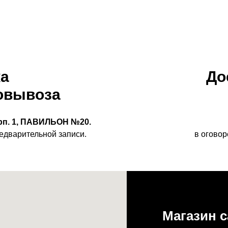
ка
До
овывоза
орп. 1, ПАВИЛЬОН №20.
едварительной записи.
в оговор
Магазин с