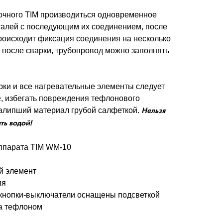
очного TIM производиться одновременное
алей с последующим их соединением, после
происходит фиксация соединения на несколько
с после сварки, трубопровод можно заполнять
рки и все нагревательные элементы следует
е, избегать повреждения тефлонового
налипший материал грубой салфеткой.
Нельзя
ть водой!
ппарата TIM WM-10
й элемент
ия
 кнопки-выключатели оснащены подсветкой
а тефлоном