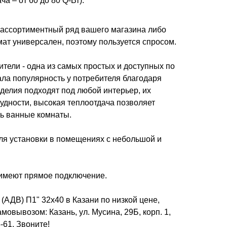
а – от 60 до 80 Q-Вт).
ассортиментный ряд вашего магазина либо
ат универсален, поэтому пользуется спросом.
тели - одна из самых простых и доступных по
ала популярность у потребителя благодаря
делия подходят под любой интерьер, их
удности, высокая теплоотдача позволяет
ть ванные комнаты.
я установки в помещениях с небольшой и
имеют прямое подключение.
(АДВ) П1" 32х40 в Казани по низкой цене,
амовывозом: Казань, ул. Мусина, 29Б, корп. 1,
-61. Звоните!