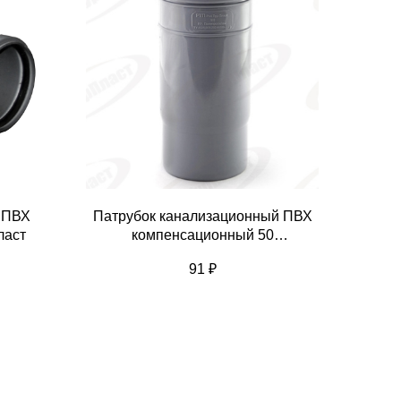
 ПВХ
Патрубок канализационный ПВХ
ласт
компенсационный 50
РосТурПласт
91
₽