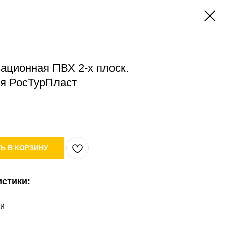
ационная ПВХ 2-х плоск.
ая РосТурПласт
Ь В КОРЗИНУ
истики:
ки