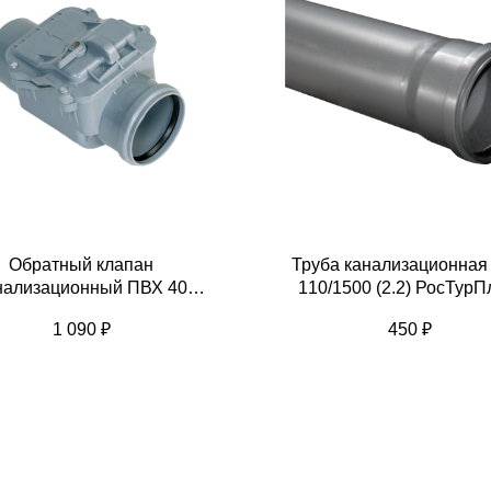
Обратный клапан
Труба канализационная
нализационный ПВХ 40
110/1500 (2.2) РосТурП
РосТурПласт
1 090
₽
450
₽