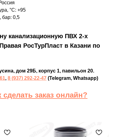
Россия
ра, °C: +95
 бар: 0,5
ину канализационную ПВХ 2-х
0 Правая РосТурПласт в Казани по
усина, дом 29Б, корпус 1, павильон 20.
-61
,
8 (937) 292-22-47
(Telegram, Whatsapp)
к сделать заказ онлайн?