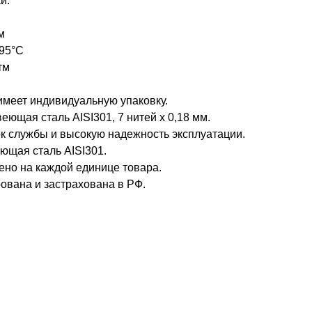
и:
м
+95°С
тм
имеет индивидуальную упаковку.
еющая сталь AISI301, 7 нитей х 0,18 мм.
к службы и высокую надежность эксплуатации.
ющая сталь AISI301.
ено на каждой единице товара.
вана и застрахована в РФ.