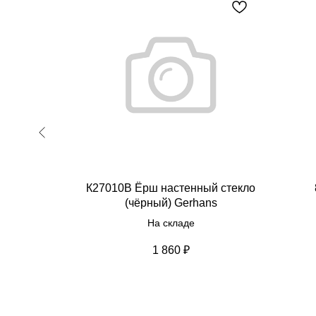
крючками
К27010В Ёрш настенный стекло
(чёрный) Gerhans
На складе
1 860
₽