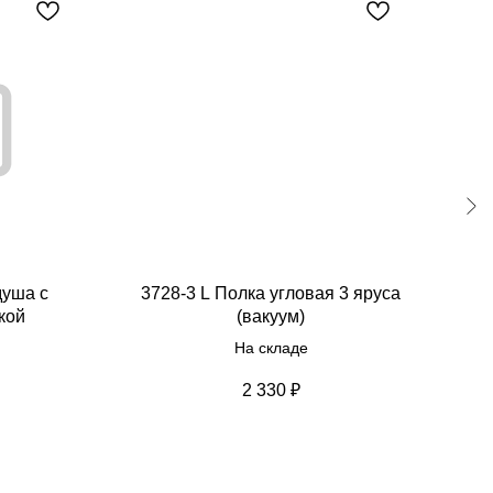
душа с
3728-3 L Полка угловая 3 яруса
551
кой
(вакуум)
На складе
2 330
₽